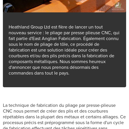
Heathland Group Ltd est fière de lancer un tout
nouveau service : le pliage par presse plieuse CNC, qui
fait partie d'East Anglian Fabrication. Également connu
sous le nom de pliage de tôle, ce procédé de
fabrication est une solution idéale pour créer des
courbures et/ou des plis précis dans la fabrication de
composants métalliques. Nous sommes heureux
d'annoncer que nous prenons désormais des
commandes dans tout le pays.
La technique de fabrication du pliage par presse-plieuse
CNC nous permet de créer des plis et des courbures
répétables dans la plupart des métaux et certains alliages. Ce
processus précis est préprogrammé sous la forme d'un cycle
de fabrication effectuant des tâches répétitives sans