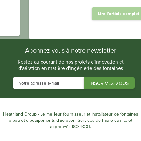
Lire l'article complet
.
Abonnez-vous à notre newsletter
Restez au courant de nos projets d'innovation et
d'aération en matière d'ingénierie des fontaines
Heathland Group - Le meilleur fournisseur et installateur de fontaines
à eau et d'équipements d'aération. Services de haute qualité et
approuvés ISO 9001.