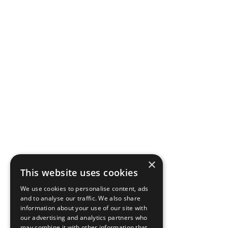
×
This website uses cookies
We use cookies to personalise content, ads
and to analyse our traffic. We also share
information about your use of our site with
our advertising and analytics partners who
may combine it with other information that