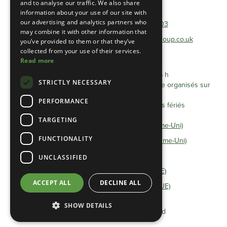
and to analyse our traffic. We also share
Téléphone :
01493 801600
information about your use of our site with
our advertising and analytics partners who
Téléphone gratuit :
0333 0384 103
may combine it with other information that
Adresse électronique :
info@heathlandgroup.co.uk
you’ve provided to them or that they’ve
collected from your use of their services.
Read more
Horaires d'ouverture
Du lundi au vendredi, de 8 h à 16 h
STRICTLY NECESSARY
Les rendez-vous après 16 heures peuvent être organisés sur
accord préalable.
PERFORMANCE
Fermé les samedis, dimanches et jours fériés
TARGETING
Déclaration de confidentialité (Royaume-Uni)
FUNCTIONALITY
Politique en matière de cookies (Royaume-Uni)
Termes et conditions
UNCLASSIFIED
Déclaration de confidentialité (UE)
ACCEPT ALL
DECLINE ALL
Politique en matière de cookies (UE)
SHOW DETAILS
© 2025 Heathland Group Limited