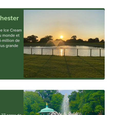
Chester
he Ice Cream
au monde et
-million de
plus grande