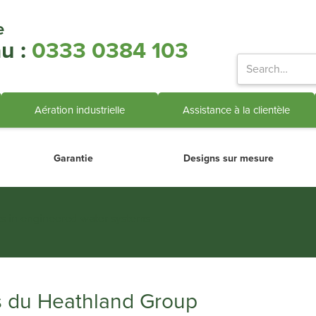
e
u :
0333 0384 103
Aération industrielle
Assistance à la clientèle
Garantie
Designs sur mesure
ts in engineered water systems
es du Heathland Group