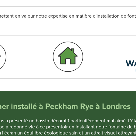
ettant en valeur notre expertise en matière d'installation de fo
er installé à Peckham Rye à Londres
ous a présenté un bassin décoratif particulièrement mal aimé. L'é
 a redonné vie à ce présentoir en installant notre fontaine de b
'écran un équilibre écologique sain et un attrait visuel attrayant