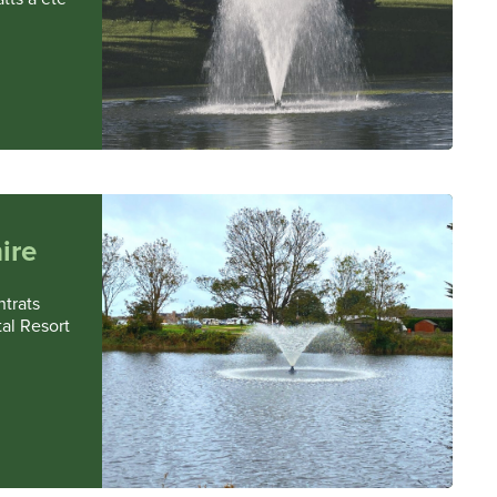
ire
ntrats
tal Resort