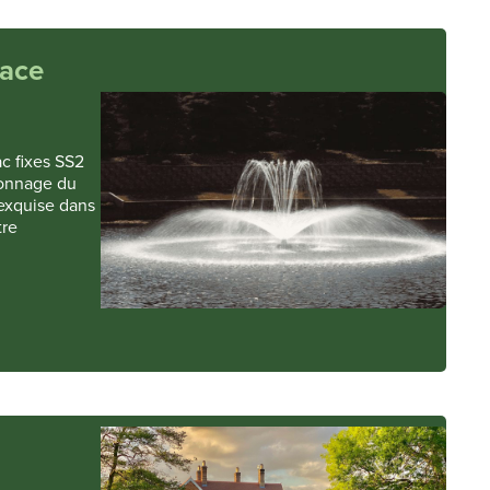
lace
ac fixes SS2
alonnage du
 exquise dans
tre