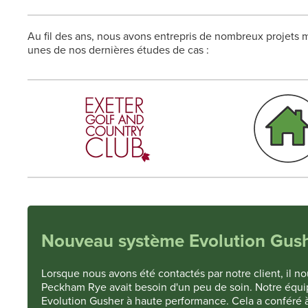
Au fil des ans, nous avons entrepris de nombreux projets m
unes de nos dernières études de cas :
Nouveau système Evolution Gush
Lorsque nous avons été contactés par notre client, il n
Peckham Rye avait besoin d'un peu de soin. Notre équipe
Evolution Gusher à haute performance. Cela a conféré à l