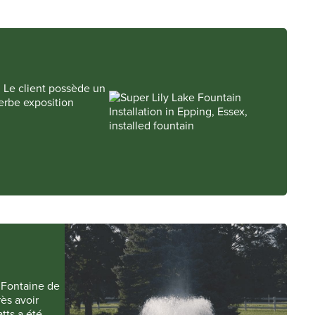
. Le client possède un
perbe exposition
. Fontaine de
ès avoir
tts a été