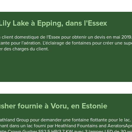
Lily Lake à Epping, dans l'Essex
 client domestique de l'Essex pour obtenir un devis en mai 2019
ottante pour l'aération. L'éclairage de fontaines pour créer une su
er des charges du client.
sher fournie à Voru, en Estonie
eathland Group pour demander une fontaine flottante pour le lac
nnant dans un lac fourni par Heathland Fountains and AeratorsApr
ottante Crown Gusher SS2 5 HP/3,7 KW avec 3 lampes LED de 30 wa