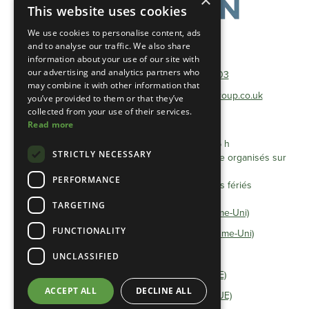
×
This website uses cookies
We use cookies to personalise content, ads
and to analyse our traffic. We also share
Téléphone :
01493 801600
information about your use of our site with
our advertising and analytics partners who
Téléphone gratuit :
0333 0384 103
may combine it with other information that
Adresse électronique :
info@heathlandgroup.co.uk
you’ve provided to them or that they’ve
collected from your use of their services.
Read more
Horaires d'ouverture
Du lundi au vendredi, de 8 h à 16 h
STRICTLY NECESSARY
Les rendez-vous après 16 heures peuvent être organisés sur
accord préalable.
PERFORMANCE
Fermé les samedis, dimanches et jours fériés
TARGETING
Déclaration de confidentialité (Royaume-Uni)
FUNCTIONALITY
Politique en matière de cookies (Royaume-Uni)
Termes et conditions
UNCLASSIFIED
Déclaration de confidentialité (UE)
ACCEPT ALL
DECLINE ALL
Politique en matière de cookies (UE)