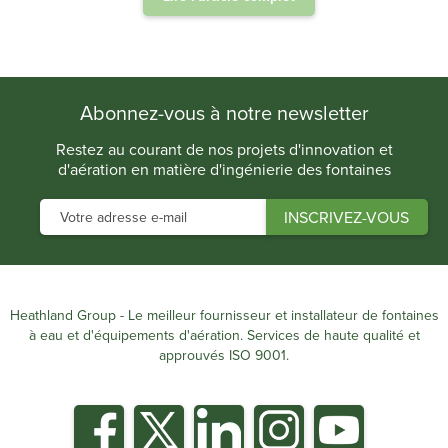
.
Abonnez-vous à notre newsletter
Restez au courant de nos projets d'innovation et
d'aération en matière d'ingénierie des fontaines
Heathland Group - Le meilleur fournisseur et installateur de fontaines
à eau et d'équipements d'aération. Services de haute qualité et
approuvés ISO 9001.