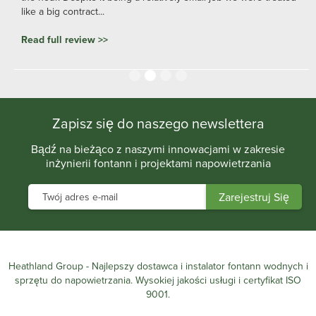
like a big contract...
Read full review >>
Slide 2 of 4.
Zapisz się do naszego newslettera
Bądź na bieżąco z naszymi innowacjami w zakresie
inżynierii fontann i projektami napowietrzania
Heathland Group - Najlepszy dostawca i instalator fontann wodnych i
sprzętu do napowietrzania. Wysokiej jakości usługi i certyfikat ISO
9001.