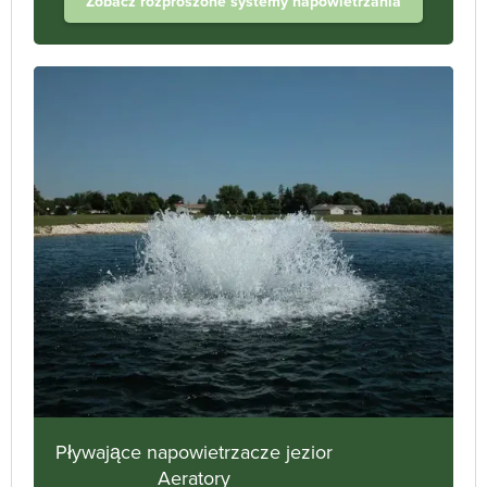
Zobacz rozproszone systemy napowietrzania
Pływające napowietrzacze jezior
Aeratory