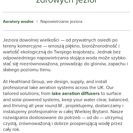
Aeratory wodne
|
Napowietrzanie jeziora
Jeziora dowolnej wielkości — od prywatnych osiedli po
tereny komercyjne — wnoszą piękno, bioróżnorodność i
wartość ekologiczną do Twojego krajobrazu. Jednak bez
odpowiedniego napowietrzania stojąca woda może szybko
stać się niezrównoważona, prowadząc do glonów, zapachu i
słabego poziomu tlenu.
At Heathland Group, we design, supply, and install
professional lake aeration systems across the UK. Our
tailored solutions, from
lake aeration diffusers
to surface
and solar-powered systems, keep your water clear, balanced,
and thriving all year round.
W
, projektujemy, dostarczamy i
instalujemy profesjonalnie
w całej Wielkiej Brytanii. Nasze
rozwiązania dostosowane do potrzeb — od
do
— utrzymuj
czystą, zrównoważoną i dobrze prosperującą wodę przez
cały rok.