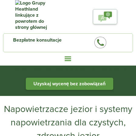
Bezpłatne konsultacje
Heathland Group specialists in engineered water systems
Uzyskaj wycenę bez zobowiązań
Napowietrzacze jezior i systemy
napowietrzania dla czystych,
zdrowych jezior