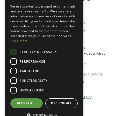
We use cookies to personalise content, ads
and to analyse our traffic. We also share
Telefon:
01493 801600
information about your use of our site with
our advertising and analytics partners who
Bezpłatny telefon:
0333 0384 103
may combine it with other information that
E-mail:
info@heathlandgroup.co.uk
you’ve provided to them or that they’ve
collected from your use of their services.
Read more
Godziny otwarcia
Poniedziałek - Piątek 8:00 - 16:00
STRICTLY NECESSARY
Spotkania po godzinie 16:00 można umówić po wcześniejszym
uzgodnieniu.
PERFORMANCE
Zamknięte soboty/niedziele i święta
TARGETING
Oświadczenie o ochronie prywatności (Wielka Brytania)
FUNCTIONALITY
Polityka Cookie (Wielka Brytania)
Regulamin
UNCLASSIFIED
Oświadczenie o ochronie prywatności (UE)
ACCEPT ALL
DECLINE ALL
Polityka Cookie (UE)
SHOW DETAILS