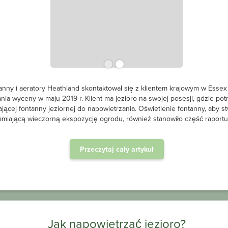
entem krajowym w Essex w celu
ojej posesji, gdzie potrzebował
Nękane przez brzydkie glony po
tlenie fontanny, aby stworzyć
jezioro Longleat Forest despera
anowiło część raportu klienta.
system napowietrzania wody
zakre
zioro?