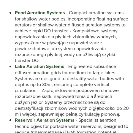
Pond Aeration Systems
- Compact aeration systems
for shallow water bodies, incorporating floating surface
aerators or shallow water diffused aeration systems to
achieve rapid DO transfer.
- Kompaktowe systemy
napowietrzania dla płytkich zbiorników wodnych,
wyposażone w pływające napowietrzacze
powierzchniowe lub system napowietrzania
rozproszonego płytkiej wody umożliwiają szybki
transfer DO.
Lake Aeration Systems
- Engineered subsurface
diffused aeration grids for medium-to-large lakes.
Systems are designed to destratify water bodies with
depths up to 30m, ensuring complete vertical
circulation.
- Zaprojektowane podpowierzchniowe
rozproszone siatki napowietrzania dla średnich i
dużych jezior. Systemy przeznaczone są do
destratyfikacji zbiorników wodnych o głębokości do 20
m i więcej, zapewniając pełną cyrkulację pionową.
Reservoir Aeration Systems
- Specialist aeration
technologies for portable water reservoirs, designed to
reduce trihalomethane (THM) formation potential,