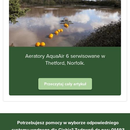
Aeratory AquaAir 6 serwisowane w
Thetford, Norfolk.
Przeczytaj cały artykuł
Potrzebujesz pomocy w wyborze odpowiedniego
systemu wodnego dla Ciebie? Zadzwoń do nas: 01493