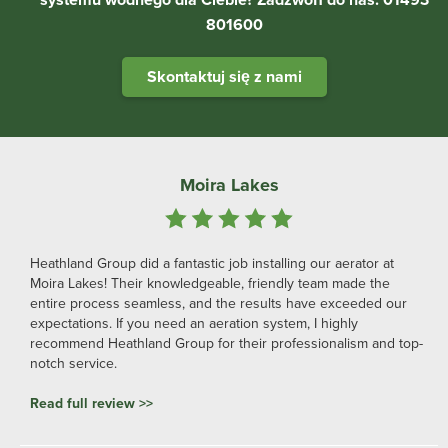
801600
Skontaktuj się z nami
Rodzinne wędkowanie w Lake
Mam pompę OxiAir Shallow 900 z 5 płytk
uwielbiam ją. Jest prawie cichy, wrzuca 
subtelny, ale widoczny sposób, a Heathl
ling our aerator at
pomocne za każdym razem, gdy miałem p
dly team made the
wystarczająco polecić i wiem, że pompa 
ts have exceeded our
jezioro, szczególnie w gorące letnie mie
tem, I highly
Charente we Francji).
ofessionalism and top-
Przeczytaj pełną recenzję >>