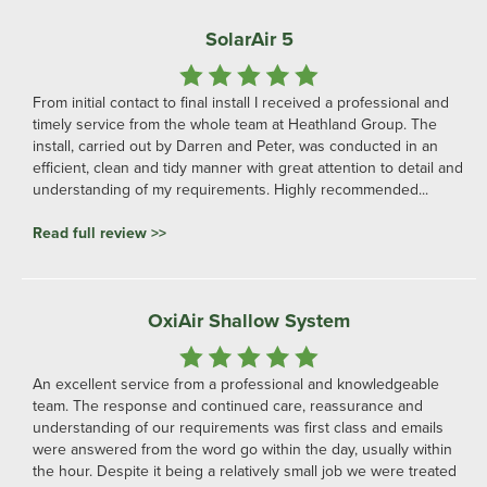
Świetna obsłu
Grupa Heathland była bardzo profesjona
końca i gorąco je polecam. Świetna obsłu
ived a professional and
Przeczytaj pełną recenzję >>
eathland Group. The
 was conducted in an
t attention to detail and
Profesjonalne i prz
ly recommended...
Od pierwszego zapytania Darren i jego z
kompetentni i przystosowali się do moic
mogłem ich wystarczająco polecić... Bard
przyjazny biznes.
ystem
Przeczytaj pełną recenzję >>
l and knowledgeable
 reassurance and
rst class and emails
e day, usually within
all job we were treated