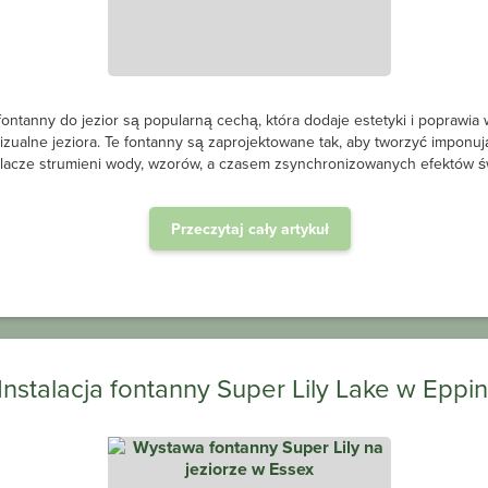
je estetyki i poprawia wrażenia
Czasami brak dostępnej moc
ak, aby tworzyć imponujące
napowietrzania, a wraz ze wzro
onizowanych efektów świetlnych.
energią słoneczną podpowierz
m
y Lake w Epping
Instalacja OxiAi