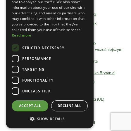
and to analyse our traffic. We also share
Telefon:
01493 801600
information about your use of our site with
our advertising and analytics partners who
Bezpłatny telefon:
0333 0384 103
may combine it with other information that
E-mail:
info@heathlandgroup.co.uk
you’ve provided to them or that they’ve
collected from your use of their services.
Read more
Godziny otwarcia
Poniedziałek - Piątek 8:00 - 16:00
STRICTLY NECESSARY
Spotkania po godzinie 16:00 można umówić po wcześniejszym
uzgodnieniu.
PERFORMANCE
Zamknięte soboty/niedziele i święta
TARGETING
Oświadczenie o ochronie prywatności (Wielka Brytania)
FUNCTIONALITY
Polityka Cookie (Wielka Brytania)
Regulamin
UNCLASSIFIED
Oświadczenie o ochronie prywatności (UE)
ACCEPT ALL
DECLINE ALL
Polityka Cookie (UE)
SHOW DETAILS
©2025 Heathland Group Limited