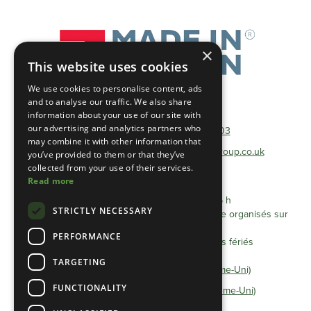
×
This website uses cookies
We use cookies to personalise content, ads
and to analyse our traffic. We also share
Téléphone :
01493 801600
information about your use of our site with
our advertising and analytics partners who
Téléphone gratuit :
0333 0384 103
may combine it with other information that
Adresse électronique :
info@heathlandgroup.co.uk
you’ve provided to them or that they’ve
collected from your use of their services.
Read more
Horaires d'ouverture
Du lundi au vendredi, de 8 h à 16 h
STRICTLY NECESSARY
Les rendez-vous après 16 heures peuvent être organisés sur
accord préalable.
PERFORMANCE
Fermé les samedis, dimanches et jours fériés
TARGETING
Déclaration de confidentialité (Royaume-Uni)
FUNCTIONALITY
Politique en matière de cookies (Royaume-Uni)