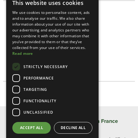
This website uses cookies
We use cookies to personalise content, ads
and to analyse our traffic. We also share
information about your use of our site with
our advertising and analytics partners who
may combine it with other information that
you’ve provided to them or that they’ve
collected from your use of their services.
Read more
STRICTLY NECESSARY
PERFORMANCE
TARGETING
FUNCTIONALITY
UNCLASSIFIED
Entretien de l'étang
ACCEPT ALL
DECLINE ALL
Service excellent. J'utilise Heathland Group pour entretenir un
grand étang et Darren est toujours utile, en me conseillant sur