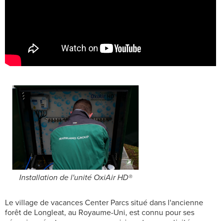
Installation de l'unité OxiAir HD®
Le village de vacances Center Parcs situé dans l'ancienne
forêt de Longleat, au Royaume-Uni, est connu pour ses