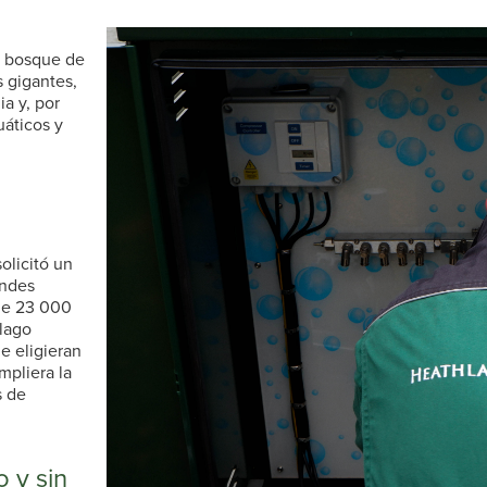
o bosque de
 gigantes,
ia y, por
uáticos y
olicitó un
andes
de 23 000
 lago
e eligieran
mpliera la
s de
 y sin