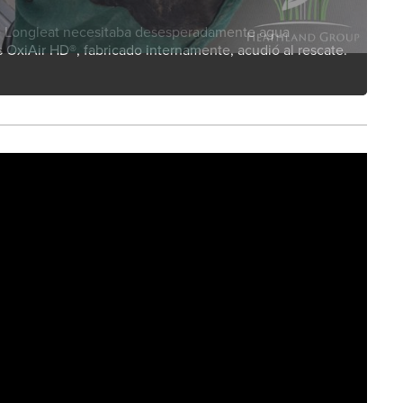
 de Longleat necesitaba desesperadamente agua
 OxiAir HD®, fabricado internamente, acudió al rescate.