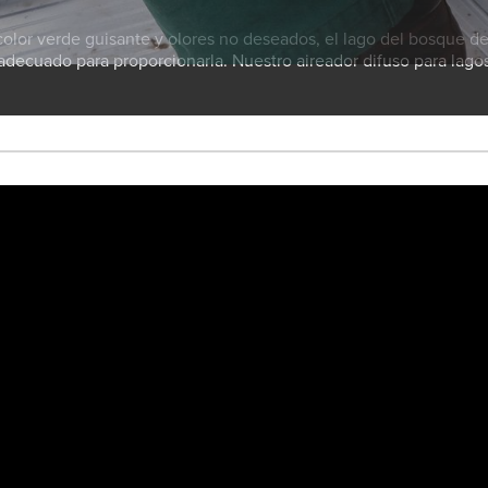
color verde guisante y olores no deseados, el lago del bosque
adecuado para proporcionarla. Nuestro aireador difuso para lagos