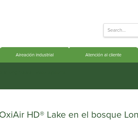
Aireación industrial
Atención al cliente
ts in engineered water systems
o OxiAir HD® Lake en el bosque Lo