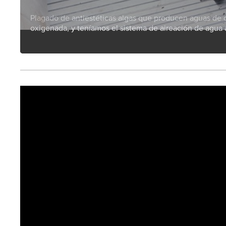
Plagado de antiestéticas algas que producen aguas de 
oxigenada, y teníamos el sistema de aireación de agua 