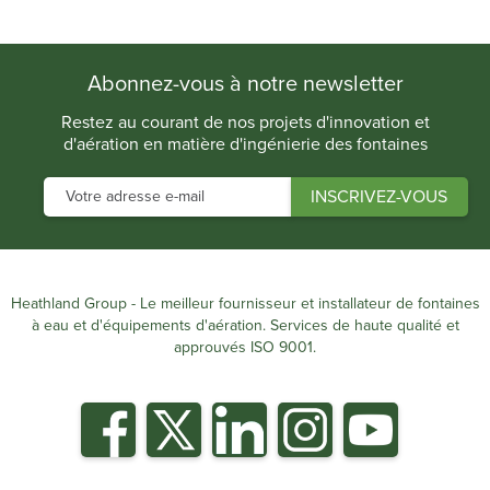
.
Abonnez-vous à notre newsletter
Restez au courant de nos projets d'innovation et
d'aération en matière d'ingénierie des fontaines
Heathland Group - Le meilleur fournisseur et installateur de fontaines
à eau et d'équipements d'aération. Services de haute qualité et
approuvés ISO 9001.