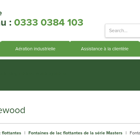
e
u :
0333 0384 103
Aération industrielle
Assistance à la clientèle
ts in engineered water systems
kewood
 flottantes
|
Fontaines de lac flottantes de la série Masters
|
Fonta