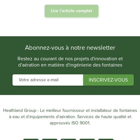
Lire l'article complet
.
Abonnez-vous à notre newsletter
Restez au courant de nos projets d'innovation et
d'aération en matière d'ingénierie des fontaines
Heathland Group - Le meilleur fournisseur et installateur de fontaines
à eau et d'équipements d'aération. Services de haute qualité et
approuvés ISO 9001.