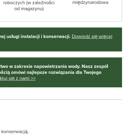
międzynarodowa
roboczych (w zależności
od magazynu)
j usługi instalacji i konserwacji.
Dowiedz się więcej
two w zakresie napowietrzania wody. Nasz zespół
nością omówi najlepsze rozwiązania dla Twojego
tuj się z nami >>
 konserwacją.