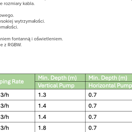
e rozmiary kabla.
zowego.
sokiej wytrzymałości.
małości.
niem fontanną i oświetleniem.
ie z RGBW.