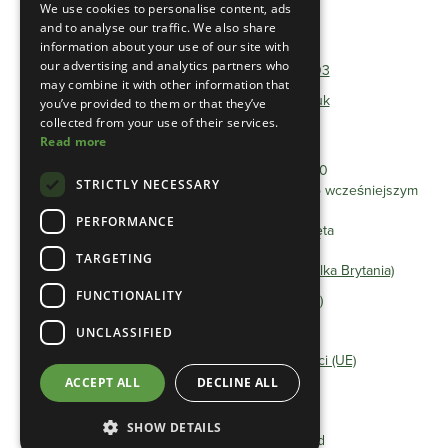
We use cookies to personalise content, ads
and to analyse our traffic. We also share
Telefon:
01493 801600
information about your use of our site with
our advertising and analytics partners who
Bezpłatny telefon:
0333 0384 103
may combine it with other information that
E-mail:
info@heathlandgroup.co.uk
you’ve provided to them or that they’ve
collected from your use of their services.
Read more
Godziny otwarcia
Poniedziałek - Piątek 8:00 - 16:00
STRICTLY NECESSARY
Spotkania po godzinie 16:00 można umówić po wcześniejszym
uzgodnieniu.
PERFORMANCE
Zamknięte soboty/niedziele i święta
TARGETING
Oświadczenie o ochronie prywatności (Wielka Brytania)
FUNCTIONALITY
Polityka Cookie (Wielka Brytania)
Regulamin
UNCLASSIFIED
Oświadczenie o ochronie prywatności (UE)
ACCEPT ALL
DECLINE ALL
Polityka Cookie (UE)
SHOW DETAILS
©2025 Heathland Group Limited