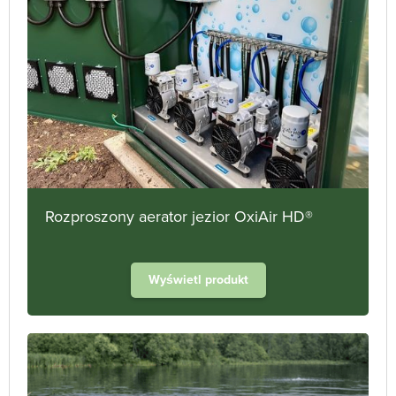
Rozproszony aerator jezior OxiAir HD®
Wyświetl produkt