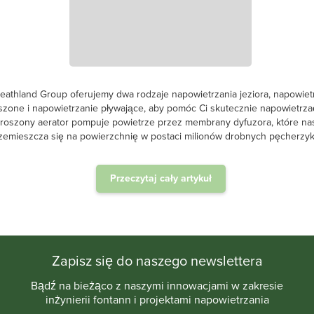
eathland Group oferujemy dwa rodzaje napowietrzania jeziora, napowiet
szone i napowietrzanie pływające, aby pomóc Ci skutecznie napowietrzać
roszony aerator pompuje powietrze przez membrany dyfuzora, które na
zemieszcza się na powierzchnię w postaci milionów drobnych pęcherzyk
Przeczytaj cały artykuł
.
Zapisz się do naszego newslettera
Bądź na bieżąco z naszymi innowacjami w zakresie
inżynierii fontann i projektami napowietrzania