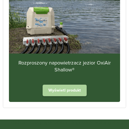
Rozproszony napowietrzacz jezior OxiAir
Shallow®
Wyświetl produkt
Heathland Group specialists in engineered water systems