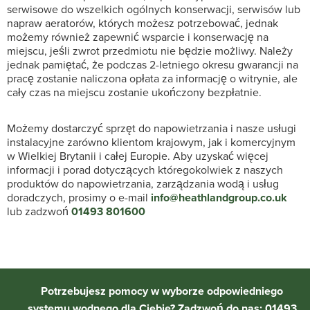
serwisowe do wszelkich ogólnych konserwacji, serwisów lub
napraw aeratorów, których możesz potrzebować, jednak
możemy również zapewnić wsparcie i konserwację na
miejscu, jeśli zwrot przedmiotu nie będzie możliwy. Należy
jednak pamiętać, że podczas 2-letniego okresu gwarancji na
pracę zostanie naliczona opłata za informację o witrynie, ale
cały czas na miejscu zostanie ukończony bezpłatnie.
Możemy dostarczyć sprzęt do napowietrzania i nasze usługi
instalacyjne zarówno klientom krajowym, jak i komercyjnym
w Wielkiej Brytanii i całej Europie. Aby uzyskać więcej
informacji i porad dotyczących któregokolwiek z naszych
produktów do napowietrzania, zarządzania wodą i usług
doradczych, prosimy o e-mail
info@heathlandgroup.co.uk
lub zadzwoń
01493 801600
Potrzebujesz pomocy w wyborze odpowiedniego
systemu wodnego dla Ciebie? Zadzwoń do nas: 01493