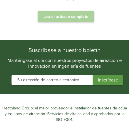
Lea el artículo completo
.
Suscríbase a nuestro boletín
Manténgase al día con nuestros proyectos de aireación e
innovación en ingeniería de fuentes
Heathland Group: el mejor proveedor e instalador de fuentes de agua
y equipos de aireación. Servicios de alta calidad y aprobados por la
ISO 9001.