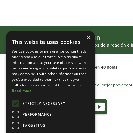
Suscríbase a nuestro boletín
×
This website uses cookies
Manténgase al día con nuestros proyectos de aireación e 
We use cookies to personalise content, ads
and to analyse our traffic. We also share
information about your use of our site with
Entrega internacional
Entrega en 48 horas
our advertising and analytics partners who
may combine it with other information that
you’ve provided to them or that they’ve
Heathland Group: el mejor proveedor e
collected from your use of their services.
Read more
STRICTLY NECESSARY
PERFORMANCE
TARGETING