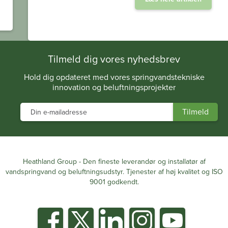
.
Tilmeld dig vores nyhedsbrev
Hold dig opdateret med vores springvandstekniske
innovation og beluftningsprojekter
Heathland Group - Den fineste leverandør og installatør af
vandspringvand og beluftningsudstyr. Tjenester af høj kvalitet og ISO
9001 godkendt.