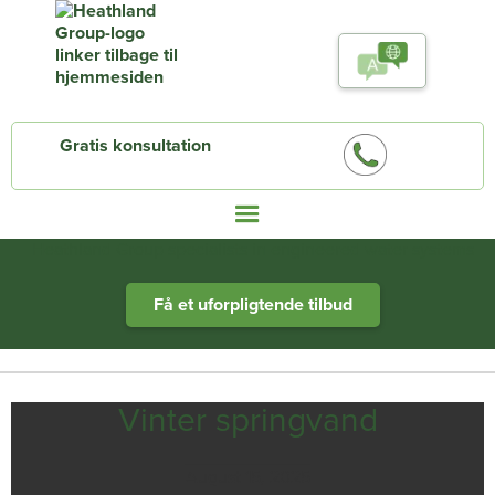
Gratis konsultation
Heathland Group specialists in engineered water systems
Få et uforpligtende tilbud
Vinter springvand
August 15, 2025