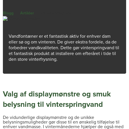
Blogg
|
Artikler
|
Vinter springvand
Vandfontæner er et fantastisk aktiv for enhver dam
eller sø og om vinteren. De giver ekstra fordele, da de
forbedrer vandkvaliteten. Dette gør vinterspringvand til
et fantastisk produkt at installere om efteråret i tide til
den store vinterfrysning.
Valg af displaymønstre og smuk
belysning til vinterspringvand
De vidunderlige displaymønstre og de unikke
belysningsmuligheder gør disse til en ønskelig tilføjelse til
enhver vandmasse. I vintermånederne hjælper de også med