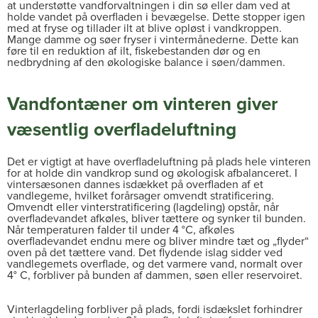
at understøtte vandforvaltningen i din sø eller dam ved at
holde vandet på overfladen i bevægelse. Dette stopper igen
med at fryse og tillader ilt at blive opløst i vandkroppen.
Mange damme og søer fryser i vintermånederne. Dette kan
føre til en reduktion af ilt, fiskebestanden dør og en
nedbrydning af den økologiske balance i søen/dammen.
Vandfontæner om vinteren giver
væsentlig overfladeluftning
Det er vigtigt at have overfladeluftning på plads hele vinteren
for at holde din vandkrop sund og økologisk afbalanceret. I
vintersæsonen dannes isdækket på overfladen af et
vandlegeme, hvilket forårsager omvendt stratificering.
Omvendt eller vinterstratificering (lagdeling) opstår, når
overfladevandet afkøles, bliver tættere og synker til bunden.
Når temperaturen falder til under 4 °C, afkøles
overfladevandet endnu mere og bliver mindre tæt og „flyder“
oven på det tættere vand. Det flydende islag sidder ved
vandlegemets overflade, og det varmere vand, normalt over
4° C, forbliver på bunden af dammen, søen eller reservoiret.
Vinterlagdeling forbliver på plads, fordi isdækslet forhindrer