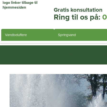
Gratis konsultation
Ring til os på:
0
Vandbeluftere
Springvand
Heathland Group specialis