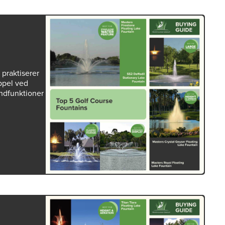
praktiserer
ppel ved
andfunktioner