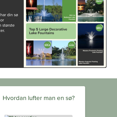
har din sø
tor
 største
er.
Hvordan lufter man en sø?