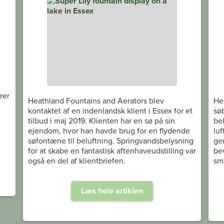
rer
Heathland Fountains and Aerators blev
He
kontaktet af en indenlandsk klient i Essex for et
sø
tilbud i maj 2019. Klienten har en sø på sin
bel
ejendom, hvor han havde brug for en flydende
luf
søfontæne til beluftning. Springvandsbelysning
ge
for at skabe en fantastisk aftenhaveudstilling var
bev
også en del af klientbriefen.
små
Læs hele artiklen