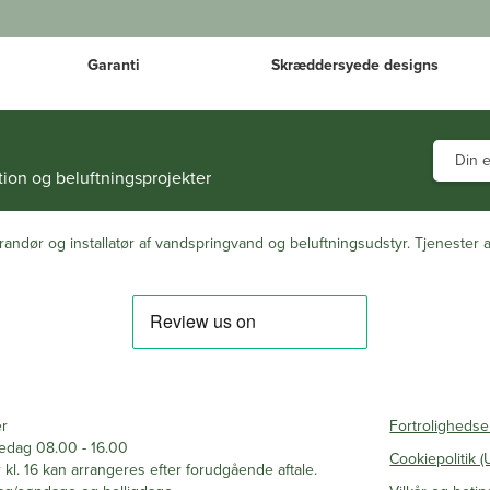
Garanti
Skræddersyede designs
ion og beluftningsprojekter
andør og installatør af vandspringvand og beluftningsudstyr. Tjenester a
er
Fortrolighedse
redag 08.00 - 16.00
Cookiepolitik (
r kl. 16 kan arrangeres efter forudgående aftale.