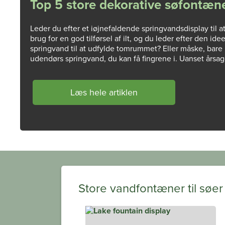
Top 5 store dekorative søfontæn
Leder du efter et iøjnefaldende springvandsdisplay til 
brug for en god tilførsel af ilt, og du leder efter den i
springvand til at udfylde tomrummet? Eller måske, bare 
udendørs springvand, du kan få fingrene i. Uanset årsag
Læs hele artiklen
Store vandfontæner til søer