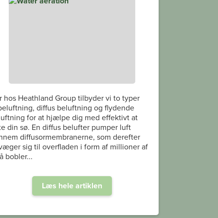
r hos Heathland Group tilbyder vi to typer
beluftning, diffus beluftning og flydende
uftning for at hjælpe dig med effektivt at
te din sø. En diffus belufter pumper luft
nnem diffusormembranerne, som derefter
æger sig til overfladen i form af millioner af
 bobler...
Læs hele artiklen