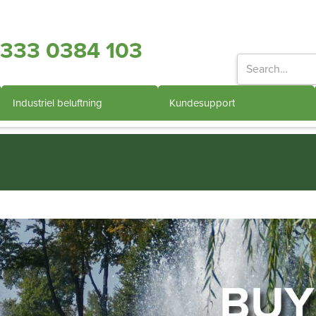
333 0384 103
Industriel beluftning
Kundesupport
ts in engineered water systems