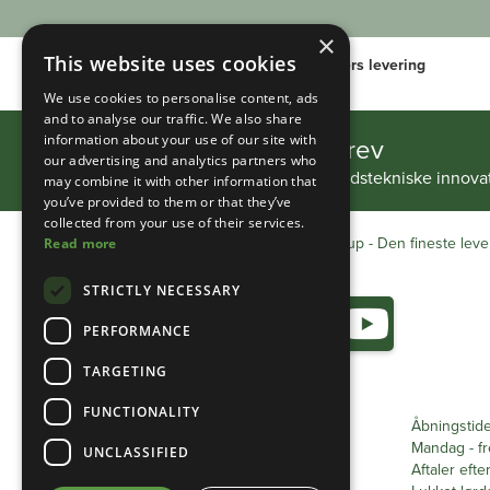
×
Slide 2 of 2.
This website uses cookies
International levering
48-timers levering
We use cookies to personalise content, ads
and to analyse our traffic. We also share
Tilmeld dig vores nyhedsbrev
information about your use of our site with
our advertising and analytics partners who
Hold dig opdateret med vores springvandstekniske innovat
may combine it with other information that
you’ve provided to them or that they’ve
collected from your use of their services.
Heathland Group - Den fineste lever
Read more
STRICTLY NECESSARY
PERFORMANCE
TARGETING
FUNCTIONALITY
Telefon:
01493 801600
Åbningstid
Mandag - f
UNCLASSIFIED
Gratis telefon:
0333 0384 103
Aftaler efte