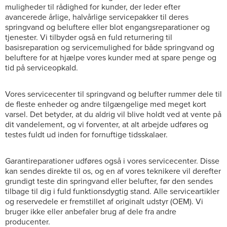
muligheder til rådighed for kunder, der leder efter
avancerede årlige, halvårlige servicepakker til deres
springvand og beluftere eller blot engangsreparationer og
tjenester. Vi tilbyder også en fuld returnering til
basisreparation og servicemulighed for både springvand og
beluftere for at hjælpe vores kunder med at spare penge og
tid på serviceopkald.
Vores servicecenter til springvand og belufter rummer dele til
de fleste enheder og andre tilgængelige med meget kort
varsel. Det betyder, at du aldrig vil blive holdt ved at vente på
dit vandelement, og vi forventer, at alt arbejde udføres og
testes fuldt ud inden for fornuftige tidsskalaer.
Garantireparationer udføres også i vores servicecenter. Disse
kan sendes direkte til os, og en af vores teknikere vil derefter
grundigt teste din springvand eller belufter, før den sendes
tilbage til dig i fuld funktionsdygtig stand. Alle serviceartikler
og reservedele er fremstillet af originalt udstyr (OEM). Vi
bruger ikke eller anbefaler brug af dele fra andre
producenter.