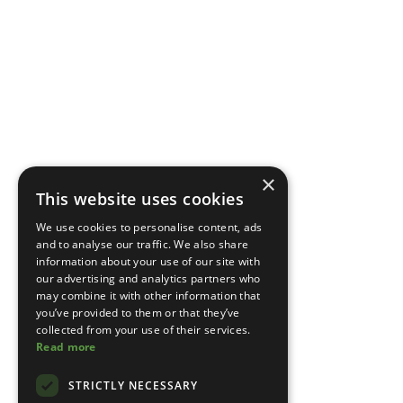
×
This website uses cookies
We use cookies to personalise content, ads
and to analyse our traffic. We also share
information about your use of our site with
our advertising and analytics partners who
may combine it with other information that
you’ve provided to them or that they’ve
collected from your use of their services.
Read more
STRICTLY NECESSARY