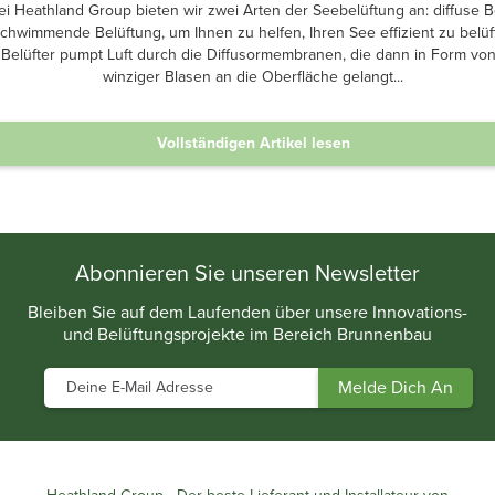
ei Heathland Group bieten wir zwei Arten der Seebelüftung an: diffuse B
chwimmende Belüftung, um Ihnen zu helfen, Ihren See effizient zu belüf
r Belüfter pumpt Luft durch die Diffusormembranen, die dann in Form von
winziger Blasen an die Oberfläche gelangt...
Vollständigen Artikel lesen
.
Abonnieren Sie unseren Newsletter
Bleiben Sie auf dem Laufenden über unsere Innovations-
und Belüftungsprojekte im Bereich Brunnenbau