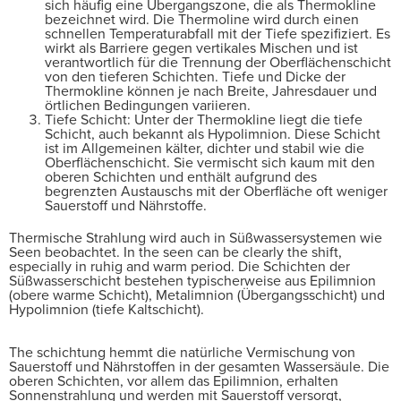
sich häufig eine Übergangszone, die als Thermokline
bezeichnet wird. Die Thermoline wird durch einen
schnellen Temperaturabfall mit der Tiefe spezifiziert. Es
wirkt als Barriere gegen vertikales Mischen und ist
verantwortlich für die Trennung der Oberflächenschicht
von den tieferen Schichten. Tiefe und Dicke der
Thermokline können je nach Breite, Jahresdauer und
örtlichen Bedingungen variieren.
Tiefe Schicht: Unter der Thermokline liegt die tiefe
Schicht, auch bekannt als Hypolimnion. Diese Schicht
ist im Allgemeinen kälter, dichter und stabil wie die
Oberflächenschicht. Sie vermischt sich kaum mit den
oberen Schichten und enthält aufgrund des
begrenzten Austauschs mit der Oberfläche oft weniger
Sauerstoff und Nährstoffe.
Thermische Strahlung wird auch in Süßwassersystemen wie
Seen beobachtet. In the seen can be clearly the shift,
especially in ruhig and warm period. Die Schichten der
Süßwasserschicht bestehen typischerweise aus Epilimnion
(obere warme Schicht), Metalimnion (Übergangsschicht) und
Hypolimnion (tiefe Kaltschicht).
The schichtung hemmt die natürliche Vermischung von
Sauerstoff und Nährstoffen in der gesamten Wassersäule. Die
oberen Schichten, vor allem das Epilimnion, erhalten
Sonnenstrahlung und werden mit Sauerstoff versorgt,