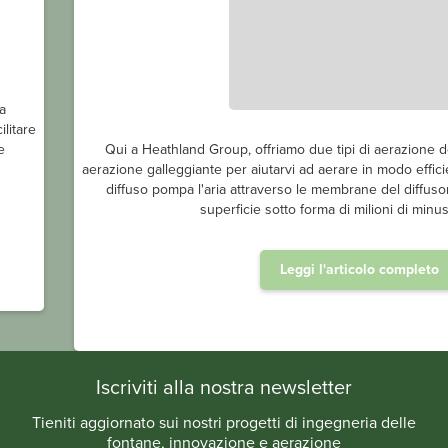
a
ilitare
e
Qui a Heathland Group, offriamo due tipi di aerazione de
aerazione galleggiante per aiutarvi ad aerare in modo effici
diffuso pompa l'aria attraverso le membrane del diffusor
superficie sotto forma di milioni di minus
Leggi l'articolo completo
.
Iscriviti alla nostra newsletter
Tieniti aggiornato sui nostri progetti di ingegneria delle
fontane, innovazione e aerazione