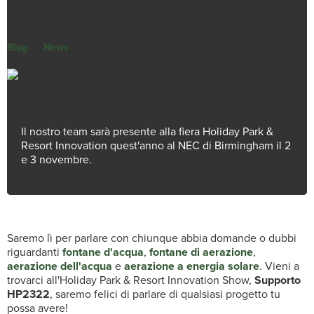
August 15, 2025
Blog
|
News
|
Salone dell'innovazione per Holiday Park & Resort 2022
Il nostro team sarà presente alla fiera Holiday Park &
Resort Innovation quest'anno al NEC di Birmingham il 2
e 3 novembre.
Saremo lì per parlare con chiunque abbia domande o dubbi
riguardanti
fontane d'acqua
,
fontane di aerazione
,
aerazione dell'acqua
e
aerazione a energia solare
. Vieni a
trovarci all'Holiday Park & Resort Innovation Show,
Supporto
HP2322
, saremo felici di parlare di qualsiasi progetto tu
possa avere!