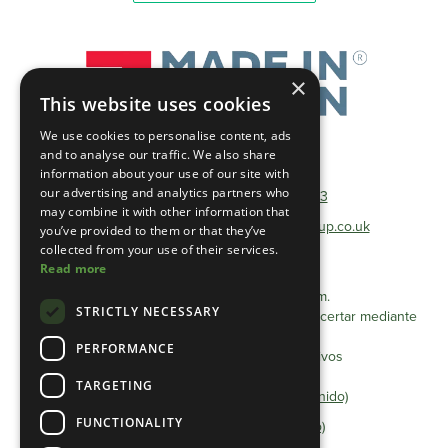
×
This website uses cookies
We use cookies to personalise content, ads
and to analyse our traffic. We also share
Teléfono:
01493 801600
information about your use of our site with
our advertising and analytics partners who
Teléfono gratuito:
0333 0384 103
may combine it with other information that
Correo electrónico:
info@heathlandgroup.co.uk
you’ve provided to them or that they’ve
collected from your use of their services.
Read more
Horarios de apertura
Lunes a viernes de 8 a.m. a 4 p.m.
STRICTLY NECESSARY
Las citas después de las 16:00 se pueden concertar mediante
acuerdo previo.
PERFORMANCE
Cerrado sábados, domingos y festivos
TARGETING
Declaración de privacidad (Reino Unido)
FUNCTIONALITY
Política de cookies (Reino Unido)