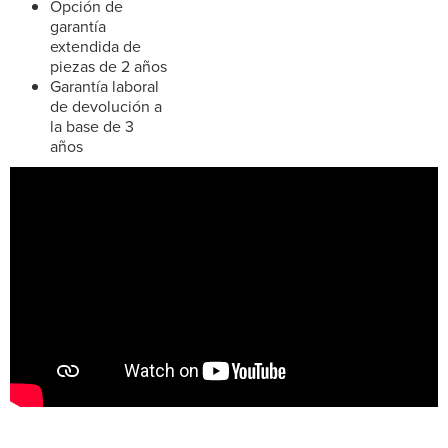
Opción de
garantía
extendida de
piezas de 2 años
Garantía laboral
de devolución a
la base de 3
años