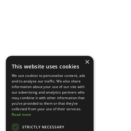
×
This website uses cookies
We use cookies to personalise content, ads
and to analyse our traffic. We also share
information about your use of our site with
our advertising and analytics partners who
may combine it with other information that
you’ve provided to them or that they’ve
collected from your use of their services.
Read more
STRICTLY NECESSARY