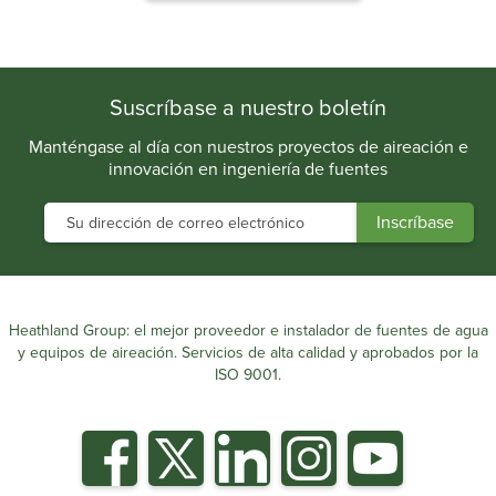
.
Suscríbase a nuestro boletín
Manténgase al día con nuestros proyectos de aireación e
innovación en ingeniería de fuentes
Heathland Group: el mejor proveedor e instalador de fuentes de agua
y equipos de aireación. Servicios de alta calidad y aprobados por la
ISO 9001.