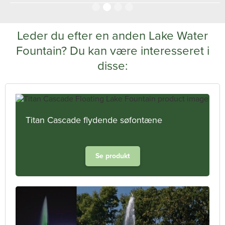
Slide 2 of 4.
Leder du efter en anden Lake Water
Fountain? Du kan være interesseret i
disse:
Titan Cascade flydende søfontæne
Se produkt