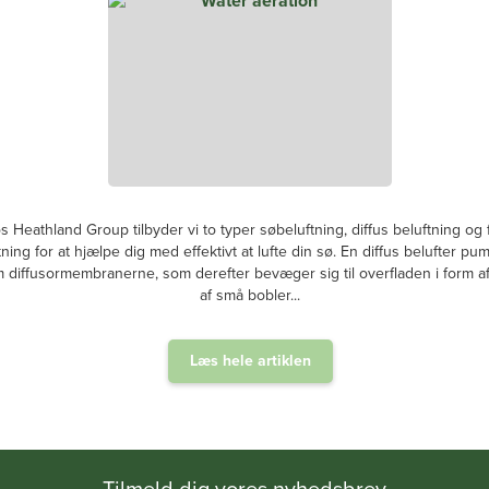
s Heathland Group tilbyder vi to typer søbeluftning, diffus beluftning og
tning for at hjælpe dig med effektivt at lufte din sø. En diffus belufter pum
diffusormembranerne, som derefter bevæger sig til overfladen i form af 
af små bobler...
Læs hele artiklen
.
Tilmeld dig vores nyhedsbrev