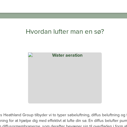
Hvordan lufter man en sø?
s Heathland Group tilbyder vi to typer søbeluftning, diffus beluftning og
tning for at hjælpe dig med effektivt at lufte din sø. En diffus belufter pum
diffusormembranerne, som derefter bevæger sig til overfladen i form af 