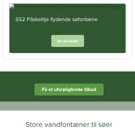
SS2 Påskelilje flydende søfontæne
Se produkt
Heathland Group specialists in engineered water systems
Få et uforpligtende tilbud
Store vandfontæner til søer