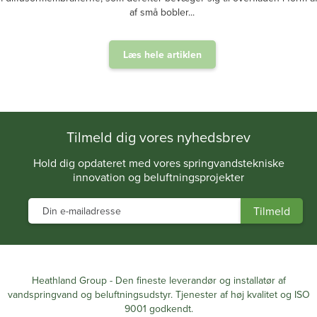
af små bobler...
Læs hele artiklen
.
Tilmeld dig vores nyhedsbrev
Hold dig opdateret med vores springvandstekniske
innovation og beluftningsprojekter
Heathland Group - Den fineste leverandør og installatør af
vandspringvand og beluftningsudstyr. Tjenester af høj kvalitet og ISO
9001 godkendt.