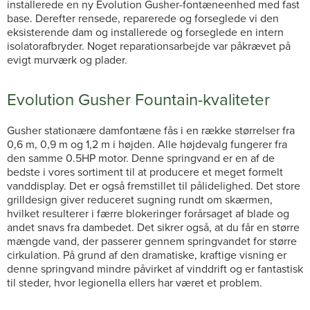
installerede en ny Evolution Gusher-fontæneenhed med fast
base. Derefter rensede, reparerede og forseglede vi den
eksisterende dam og installerede og forseglede en intern
isolatorafbryder. Noget reparationsarbejde var påkrævet på
evigt murværk og plader.
Evolution Gusher Fountain-kvaliteter
Gusher stationære damfontæne fås i en række størrelser fra
0,6 m, 0,9 m og 1,2 m i højden. Alle højdevalg fungerer fra
den samme 0.5HP motor. Denne springvand er en af de
bedste i vores sortiment til at producere et meget formelt
vanddisplay. Det er også fremstillet til pålidelighed. Det store
grilldesign giver reduceret sugning rundt om skærmen,
hvilket resulterer i færre blokeringer forårsaget af blade og
andet snavs fra dambedet. Det sikrer også, at du får en større
mængde vand, der passerer gennem springvandet for større
cirkulation. På grund af den dramatiske, kraftige visning er
denne springvand mindre påvirket af vinddrift og er fantastisk
til steder, hvor legionella ellers har været et problem.