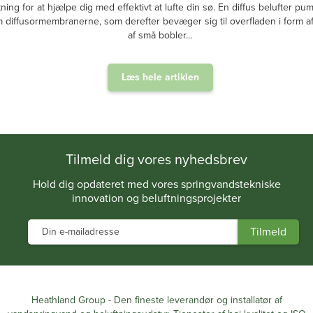
tning for at hjælpe dig med effektivt at lufte din sø. En diffus belufter pum
diffusormembranerne, som derefter bevæger sig til overfladen i form af 
af små bobler...
Læs hele artiklen
.
Tilmeld dig vores nyhedsbrev
Hold dig opdateret med vores springvandstekniske
innovation og beluftningsprojekter
Heathland Group - Den fineste leverandør og installatør af