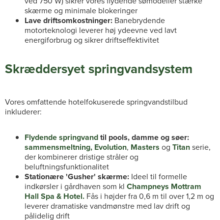
ved 750 W) sikrer vores flydende sømodeller stærke
skærme og minimale blokeringer
Lave driftsomkostninger:
Banebrydende
motorteknologi leverer høj ydeevne ved lavt
energiforbrug og sikrer driftseffektivitet
Skræddersyet springvandsystem
Vores omfattende hotelfokuserede springvandstilbud
inkluderer:
Flydende springvand
til pools, damme og søer:
sammensmeltning,
Evolution
,
Masters
og
Titan
serie,
der kombinerer dristige stråler og
beluftningsfunktionalitet
Stationære 'Gusher' skærme:
Ideel til formelle
indkørsler i gårdhaven som kl
Champneys Mottram
Hall Spa & Hotel.
Fås i højder fra 0,6 m til over 1,2 m og
leverer dramatiske vandmønstre med lav drift og
pålidelig drift