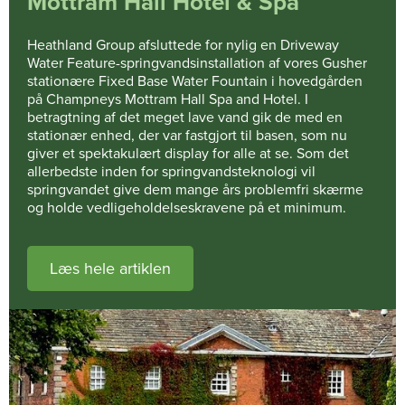
Mottram Hall Hotel & Spa
Heathland Group afsluttede for nylig en Driveway
Water Feature-springvandsinstallation af vores Gusher
stationære Fixed Base Water Fountain i hovedgården
på Champneys Mottram Hall Spa and Hotel. I
betragtning af det meget lave vand gik de med en
stationær enhed, der var fastgjort til basen, som nu
giver et spektakulært display for alle at se. Som det
allerbedste inden for springvandsteknologi vil
springvandet give dem mange års problemfri skærme
og holde vedligeholdelseskravene på et minimum.
Læs hele artiklen