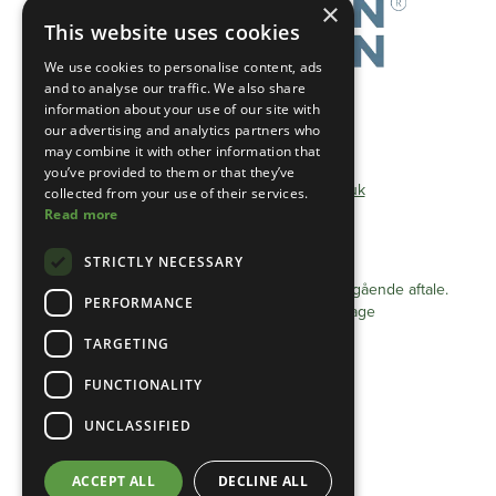
×
This website uses cookies
We use cookies to personalise content, ads
and to analyse our traffic. We also share
information about your use of our site with
Telefon:
01493 801600
our advertising and analytics partners who
may combine it with other information that
Gratis telefon:
0333 0384 103
you’ve provided to them or that they’ve
E-mail:
info@heathlandgroup.co.uk
collected from your use of their services.
Read more
Åbningstider
STRICTLY NECESSARY
Mandag - fredag 08.00 - 16.00
Aftaler efter kl. 16 kan arrangeres efter forudgående aftale.
PERFORMANCE
Lukket lørdag/søndage og helligdage
TARGETING
Fortrolighedserklæring (UK)
FUNCTIONALITY
Cookiepolitik (UK)
Vilkår og betingelser
UNCLASSIFIED
Fortrolighedserklæring (EU)
ACCEPT ALL
DECLINE ALL
Cookiepolitik (EU)