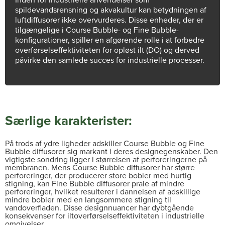
spildevandsrensning og akvakultur kan betydningen af
luftdiffusorer ikke overvurderes. Disse enheder, der er
tilgængelige i Course Bubble- og Fine Bubble-
konfigurationer, spiller en afgørende rolle i at forbedre
overførselseffektiviteten for opløst ilt (DO) og derved
påvirke den samlede succes for industrielle processer.
Særlige karakterister:
På trods af ydre ligheder adskiller Course Bubble og Fine
Bubble diffusorer sig markant i deres designegenskaber. Den
vigtigste sondring ligger i størrelsen af perforeringerne på
membranen. Mens Course Bubble diffusorer har større
perforeringer, der producerer store bobler med hurtig
stigning, kan Fine Bubble diffusorer prale af mindre
perforeringer, hvilket resulterer i dannelsen af adskillige
mindre bobler med en langsommere stigning til
vandoverfladen. Disse designnuancer har dybtgående
konsekvenser for iltoverførselseffektiviteten i industrielle
omgivelser.