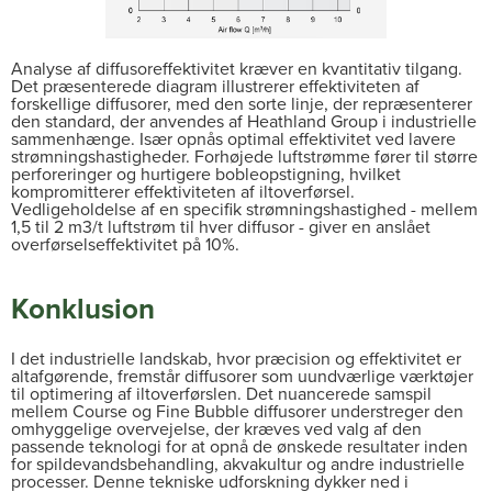
Analyse af diffusoreffektivitet kræver en kvantitativ tilgang.
Det præsenterede diagram illustrerer effektiviteten af
forskellige diffusorer, med den sorte linje, der repræsenterer
den standard, der anvendes af Heathland Group i industrielle
sammenhænge. Især opnås optimal effektivitet ved lavere
strømningshastigheder. Forhøjede luftstrømme fører til større
perforeringer og hurtigere bobleopstigning, hvilket
kompromitterer effektiviteten af iltoverførsel.
Vedligeholdelse af en specifik strømningshastighed - mellem
1,5 til 2 m3/t luftstrøm til hver diffusor - giver en anslået
overførselseffektivitet på 10%.
Konklusion
I det industrielle landskab, hvor præcision og effektivitet er
altafgørende, fremstår diffusorer som uundværlige værktøjer
til optimering af iltoverførslen. Det nuancerede samspil
mellem Course og Fine Bubble diffusorer understreger den
omhyggelige overvejelse, der kræves ved valg af den
passende teknologi for at opnå de ønskede resultater inden
for spildevandsbehandling, akvakultur og andre industrielle
processer. Denne tekniske udforskning dykker ned i