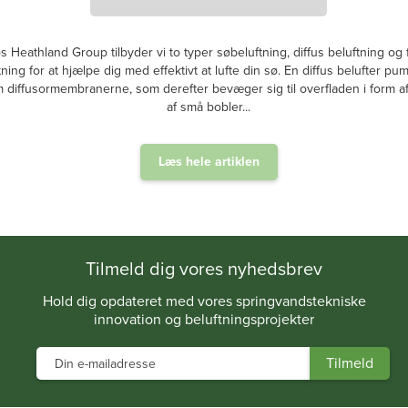
s Heathland Group tilbyder vi to typer søbeluftning, diffus beluftning og
tning for at hjælpe dig med effektivt at lufte din sø. En diffus belufter pum
diffusormembranerne, som derefter bevæger sig til overfladen i form af 
af små bobler...
Læs hele artiklen
.
Tilmeld dig vores nyhedsbrev
Hold dig opdateret med vores springvandstekniske
innovation og beluftningsprojekter