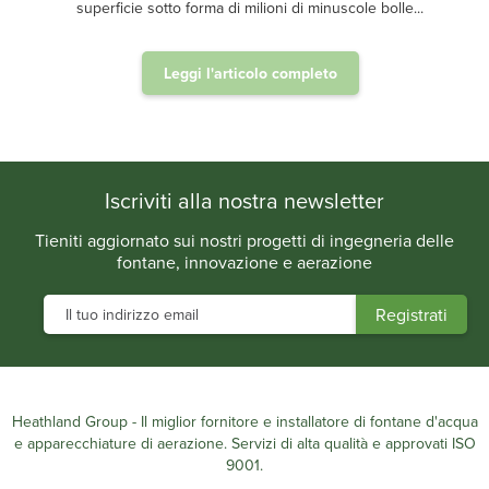
superficie sotto forma di milioni di minuscole bolle...
Leggi l'articolo completo
.
Iscriviti alla nostra newsletter
Tieniti aggiornato sui nostri progetti di ingegneria delle
fontane, innovazione e aerazione
Heathland Group - Il miglior fornitore e installatore di fontane d'acqua
e apparecchiature di aerazione. Servizi di alta qualità e approvati ISO
9001.