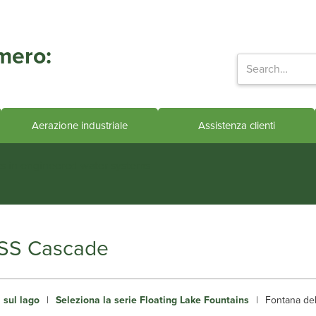
mero:
Aerazione industriale
Assistenza clienti
ts in engineered water systems
 SS Cascade
 sul lago
|
Seleziona la serie Floating Lake Fountains
|
Fontana del