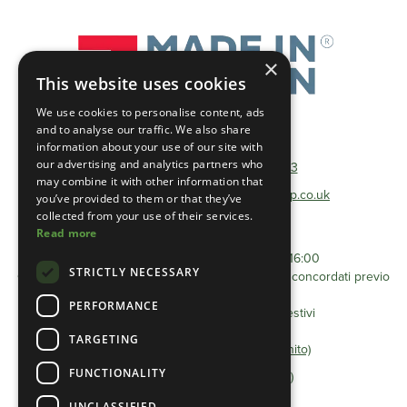
×
This website uses cookies
We use cookies to personalise content, ads
and to analyse our traffic. We also share
Telefono:
01493 801600
information about your use of our site with
our advertising and analytics partners who
Telefono gratuito:
0333 0384 103
may combine it with other information that
Posta elettronica:
info@heathlandgroup.co.uk
you’ve provided to them or that they’ve
collected from your use of their services.
Read more
Orari di apertura
Dal lunedì al venerdì dalle 8:00 alle 16:00
STRICTLY NECESSARY
Gli appuntamenti dopo le 16:00 possono essere concordati previo
accordo.
PERFORMANCE
Chiuso sabato, domenica e giorni festivi
TARGETING
Informativa sulla privacy (Regno Unito)
FUNCTIONALITY
Politica sui cookie (Regno Unito)
Termini e condizioni
UNCLASSIFIED