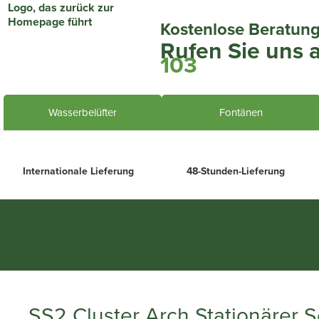
Kostenlose Beratun
Rufen Sie uns 
103
Wasserbelüfter
Fontänen
Internationale Lieferung
48-Stunden-Lieferung
Heathland Group specialis
SS2 Cluster Arch Stationärer