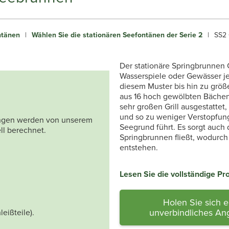
ntänen
|
Wählen Sie die stationären Seefontänen der Serie 2
|
SS2 
Der stationäre Springbrunnen Cl
Wasserspiele oder Gewässer j
diesem Muster bis hin zu größ
aus 16 hoch gewölbten Bächen.
sehr großen Grill ausgestattet
und so zu weniger Verstopfun
tungen werden von unserem
Seegrund führt. Es sorgt auch
ll berechnet.
Springbrunnen fließt, wodurch
entstehen.
Lesen Sie die vollständige P
Holen Sie sich e
unverbindliches An
leißteile).