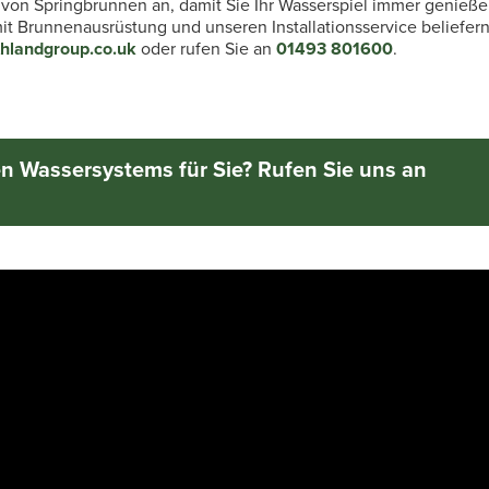
 von Springbrunnen an, damit Sie Ihr Wasserspiel immer genieße
t Brunnenausrüstung und unseren Installationsservice beliefern
thlandgroup.co.uk
oder rufen Sie an
01493 801600
.
en Wassersystems für Sie? Rufen Sie uns an