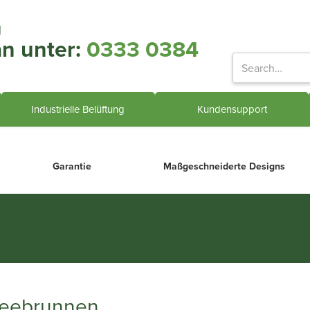
g
an unter:
0333 0384
Industrielle Belüftung
Kundensupport
Garantie
Maßgeschneiderte Designs
ts in engineered water systems
 Seebrunnen