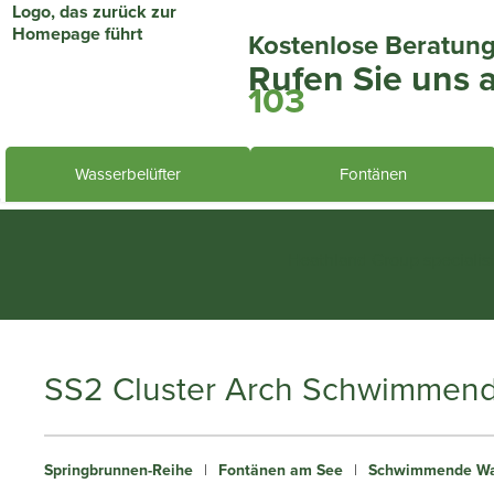
Kostenlose Beratun
Rufen Sie uns 
103
Wasserbelüfter
Fontänen
Heathland Group specialis
SS2 Cluster Arch Schwimmen
Springbrunnen-Reihe
|
Fontänen am See
|
Schwimmende Wa