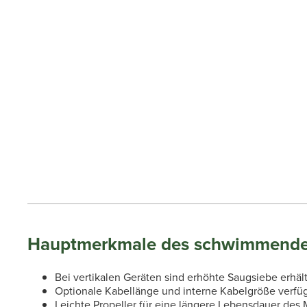
Hauptmerkmale des schwimmenden
Bei vertikalen Geräten sind erhöhte Saugsiebe erhäl
Optionale Kabellänge und interne Kabelgröße verfüg
Leichte Propeller für eine längere Lebensdauer des 