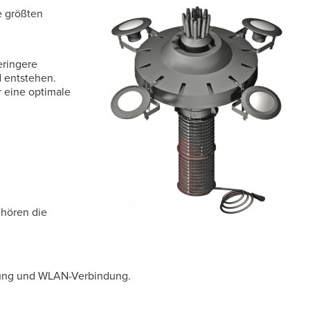
ie größten
eringere
 entstehen.
r eine optimale
ehören die
erung und WLAN-Verbindung.