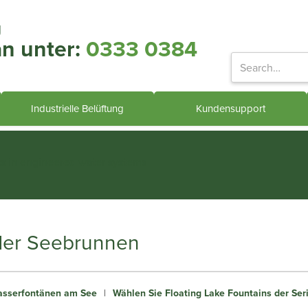
g
an unter:
0333 0384
Industrielle Belüftung
Kundensupport
ts in engineered water systems
der Seebrunnen
sserfontänen am See
|
Wählen Sie Floating Lake Fountains der Ser