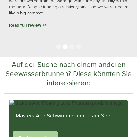
were answered from the word go within the day, usually within
the hour. Despite it being a relatively small job we were treated
like a big contract...
Read full review >>
Slide 2 of 4.
Auf der Suche nach einem anderen
Seewasserbrunnen? Diese könnten Sie
interessieren:
Masters Ace Schwimmbrunnen am See