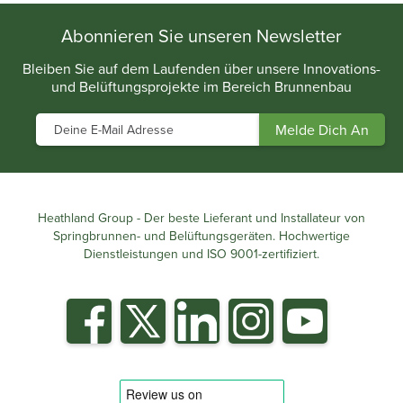
.
Abonnieren Sie unseren Newsletter
Bleiben Sie auf dem Laufenden über unsere Innovations-
und Belüftungsprojekte im Bereich Brunnenbau
Heathland Group - Der beste Lieferant und Installateur von
Springbrunnen- und Belüftungsgeräten. Hochwertige
Dienstleistungen und ISO 9001-zertifiziert.