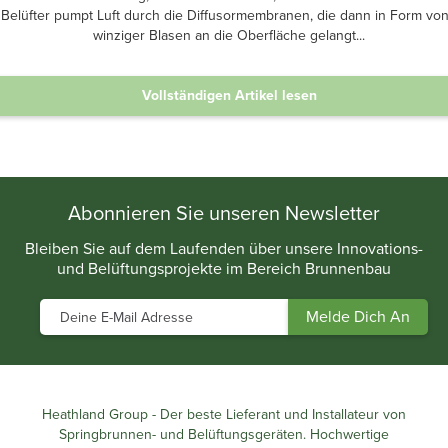
r Belüfter pumpt Luft durch die Diffusormembranen, die dann in Form von
winziger Blasen an die Oberfläche gelangt...
Vollständigen Artikel lesen
.
Abonnieren Sie unseren Newsletter
Bleiben Sie auf dem Laufenden über unsere Innovations-
und Belüftungsprojekte im Bereich Brunnenbau
Heathland Group - Der beste Lieferant und Installateur von
Springbrunnen- und Belüftungsgeräten. Hochwertige